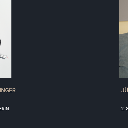
INGER
JÜ
ERIN
2.