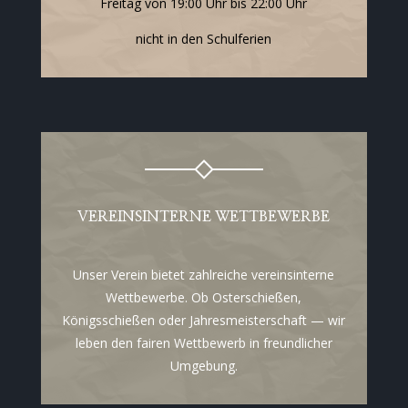
Freitag von 19:00 Uhr bis 22:00 Uhr
nicht in den Schulferien
VEREINSINTERNE WETTBEWERBE
Unser Verein bietet zahlreiche vereinsinterne
Wettbewerbe. Ob Osterschießen,
Königsschießen oder Jahresmeisterschaft — wir
leben den fairen Wettbewerb in freundlicher
Umgebung.